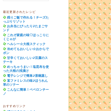
最近更新されたレシピ
残りご飯で作れる！チーズた
っぷりリゾット
お弁当にぴったり♪たまごサ
ンド
これぞ家庭の味♡ほっこりに
くじゃが
ヘルシー☆大根スティック
冷めてもおいしい☆おからで
ポン
甘辛くておいしい♪豆腐のス
テーキ
めっちゃうまい！塩昆布を使
った大根の浅漬け
電子レンジで簡単♪茶碗蒸し
某ファミレスの味♪ほうれん
草のソテー
こんなに簡単！ペペロンチー
ノ
おすすめリンク