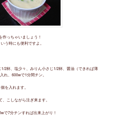
を作っちゃいましょう！
という時にも便利ですよ。
じ1/2杯、塩少々、みりん小さじ1/2杯、醤油（できれば薄
入れ、600wで1分間チン。
1個を入れます。
て、こしながら注ぎ来ます。
0wで7分チンすれば出来上がり！