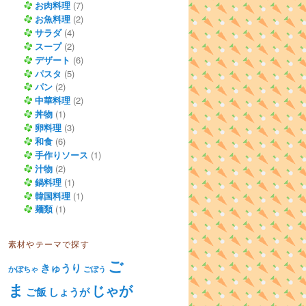
お肉料理
(7)
お魚料理
(2)
サラダ
(4)
スープ
(2)
デザート
(6)
パスタ
(5)
パン
(2)
中華料理
(2)
丼物
(1)
卵料理
(3)
和食
(6)
手作りソース
(1)
汁物
(2)
鍋料理
(1)
韓国料理
(1)
麺類
(1)
素材やテーマで探す
ご
きゅうり
かぼちゃ
ごぼう
ま
じゃが
ご飯
しょうが