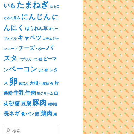
たまねぎ
いも
たらこ
にんじん
に
とろろ昆布
んにく
ほうれん草
オリー
キャベツ
ブオイル
コチュジャ
パ
チーズ
ン
スープ
バター
スタ
ピーマ
パプリカ
パン粉
ベーコン
ン
レタ
ポン酢
卵
ス
大根
片
味ぽん
小麦粉
桜
牛乳
牛肉
栗粉
白
生クリーム
豚肉
砂糖
豆腐
菜
鍋料理
鶏肉
長ネギ
食パン
鮭
麺
検索