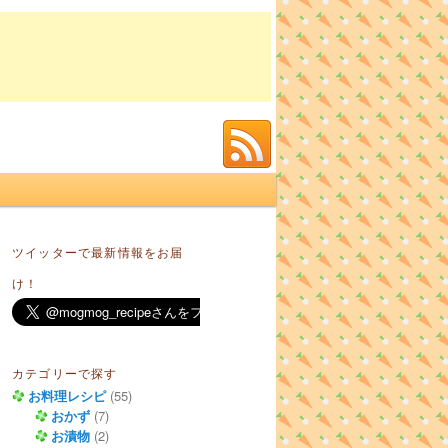
ツイッターで最新情報をお届
け！
カテゴリーで探す
お料理レシピ
(55)
おかず
(7)
お漬物
(2)