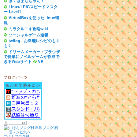
ぼくはまちちゃん！
Linux/LPICスピードマスタ
ー Level1
VirtualBoxを使ったLinux環
境
ミラクルニキ攻略wiki
ソーシャルゲーム速報
twilog - お料理レシピのもぐ
もぐ
ドリームメーカー : ブラウザ
で簡単にノベルゲームが作成で
きるWebサイト
VR
ブログパーツ
にほんブログ村