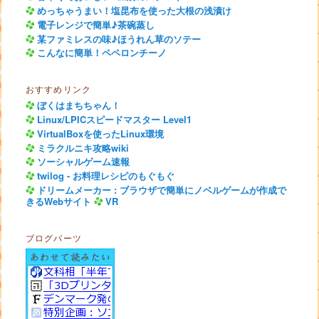
めっちゃうまい！塩昆布を使った大根の浅漬け
電子レンジで簡単♪茶碗蒸し
某ファミレスの味♪ほうれん草のソテー
こんなに簡単！ペペロンチーノ
おすすめリンク
ぼくはまちちゃん！
Linux/LPICスピードマスター Level1
VirtualBoxを使ったLinux環境
ミラクルニキ攻略wiki
ソーシャルゲーム速報
twilog - お料理レシピのもぐもぐ
ドリームメーカー : ブラウザで簡単にノベルゲームが作成で
きるWebサイト
VR
ブログパーツ