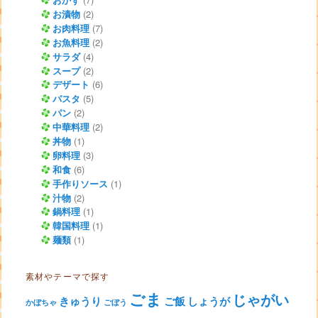
お漬物
(2)
お肉料理
(7)
お魚料理
(2)
サラダ
(4)
スープ
(2)
デザート
(6)
パスタ
(5)
パン
(2)
中華料理
(2)
丼物
(1)
卵料理
(3)
和食
(6)
手作りソース
(1)
汁物
(2)
鍋料理
(1)
韓国料理
(1)
麺類
(1)
素材やテーマで探す
ごま
じゃがい
きゅうり
ご飯
しょうが
かぼちゃ
ごぼう