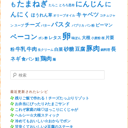
たまねぎ
にんじん
に
も
たらこ
とろろ昆布
んにく
キャベツ
ほうれん草
オリーブオイル
コチュジャ
パスタ
チーズ
ピーマン
ン
スープ
バター
パプリカ
パン粉
卵
ベーコン
レタス
大根
片栗
ポン酢
味ぽん
小麦粉
桜
豚肉
牛乳
牛肉
砂糖
豆腐
長
粉
白菜
生クリーム
鍋料理
鶏肉
ネギ
食パン
鮭
麺
検索
最近更新されたレシピ
残りご飯で作れる！チーズたっぷりリゾット
お弁当にぴったり♪たまごサンド
これぞ家庭の味♡ほっこりにくじゃが
ヘルシー☆大根スティック
冷めてもおいしい☆おからでポン
甘辛くておいしい♪豆腐のステーキ