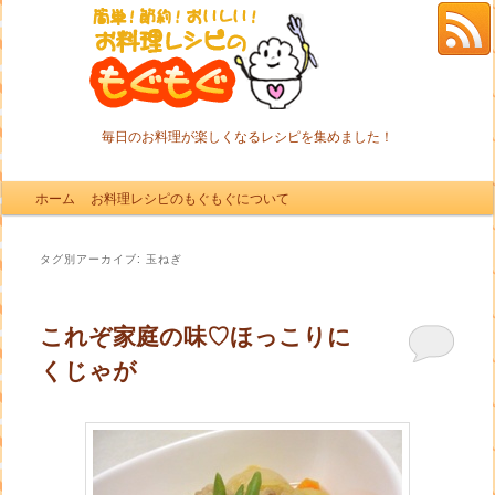
毎日のお料理が楽しくなるレシピを集めました！
メインメニュー
ホーム
メインコンテンツへ移動
サブコンテンツへ移動
お料理レシピのもぐもぐについて
タグ別アーカイブ:
玉ねぎ
これぞ家庭の味♡ほっこりに
くじゃが