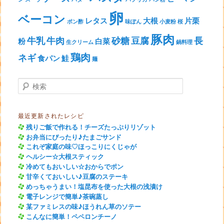
卵
ベーコン
レタス
大根
片栗
ポン酢
味ぽん
小麦粉
桜
豚肉
牛乳
牛肉
砂糖
豆腐
長
粉
白菜
生クリーム
鍋料理
鶏肉
ネギ
食パン
鮭
麺
検索
最近更新されたレシピ
残りご飯で作れる！チーズたっぷりリゾット
お弁当にぴったり♪たまごサンド
これぞ家庭の味♡ほっこりにくじゃが
ヘルシー☆大根スティック
冷めてもおいしい☆おからでポン
甘辛くておいしい♪豆腐のステーキ
めっちゃうまい！塩昆布を使った大根の浅漬け
電子レンジで簡単♪茶碗蒸し
某ファミレスの味♪ほうれん草のソテー
こんなに簡単！ペペロンチーノ