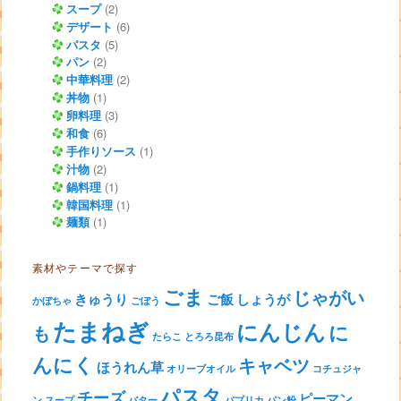
スープ
(2)
デザート
(6)
パスタ
(5)
パン
(2)
中華料理
(2)
丼物
(1)
卵料理
(3)
和食
(6)
手作りソース
(1)
汁物
(2)
鍋料理
(1)
韓国料理
(1)
麺類
(1)
素材やテーマで探す
ごま
じゃがい
きゅうり
ご飯
しょうが
かぼちゃ
ごぼう
たまねぎ
にんじん
に
も
たらこ
とろろ昆布
んにく
キャベツ
ほうれん草
オリーブオイル
コチュジャ
パスタ
チーズ
ピーマン
ン
スープ
バター
パプリカ
パン粉