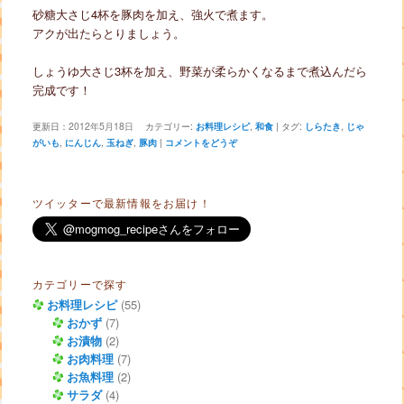
砂糖大さじ4杯を豚肉を加え、強火で煮ます。
アクが出たらとりましょう。
しょうゆ大さじ3杯を加え、野菜が柔らかくなるまで煮込んだら
完成です！
更新日：
2012年5月18日
カテゴリー:
お料理レシピ
,
和食
|
タグ:
しらたき
,
じゃ
がいも
,
にんじん
,
玉ねぎ
,
豚肉
|
コメントをどうぞ
ツイッターで最新情報をお届け！
カテゴリーで探す
お料理レシピ
(55)
おかず
(7)
お漬物
(2)
お肉料理
(7)
お魚料理
(2)
サラダ
(4)