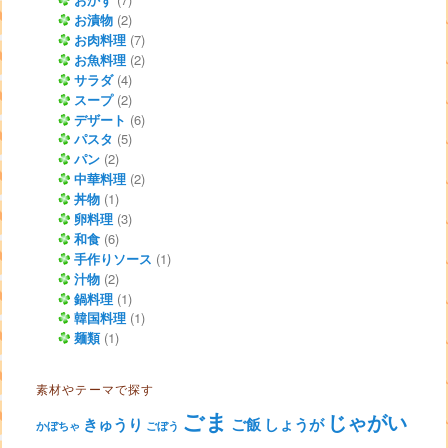
お漬物
(2)
お肉料理
(7)
お魚料理
(2)
サラダ
(4)
スープ
(2)
デザート
(6)
パスタ
(5)
パン
(2)
中華料理
(2)
丼物
(1)
卵料理
(3)
和食
(6)
手作りソース
(1)
汁物
(2)
鍋料理
(1)
韓国料理
(1)
麺類
(1)
素材やテーマで探す
ごま
じゃがい
きゅうり
ご飯
しょうが
かぼちゃ
ごぼう