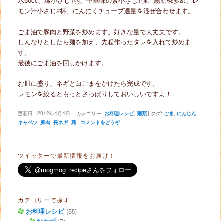
水50cc、塩小さじ1弱、中華味の素小さじ1強、黒胡椒多め、レ
モン汁小さじ2杯、にんにくチューブ適量を混ぜ合わせます。
ごま油で豚肉と野菜を炒めます。好きな量で大丈夫です。
しんなりとしたら麺を加え、先程作ったタレを入れて炒めま
す。
最後にごま油を回しかけます。
お皿に盛り、ネギと白ごまをかけたら完成です。
レモンを絞るともっとさっぱりしておいしいですよ！
更新日：
2012年4月4日
カテゴリー:
お料理レシピ
,
麺類
|
タグ:
ごま
,
にんじん
,
キャベツ
,
豚肉
,
長ネギ
,
麺
|
コメントをどうぞ
ツイッターで最新情報をお届け！
カテゴリーで探す
お料理レシピ
(55)
おかず
(7)