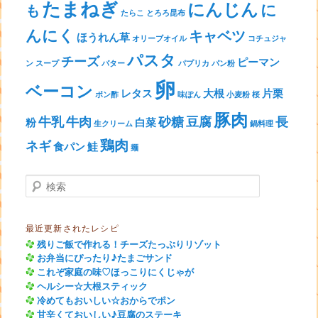
たまねぎ
にんじん
に
も
たらこ
とろろ昆布
んにく
キャベツ
ほうれん草
オリーブオイル
コチュジャ
パスタ
チーズ
ピーマン
ン
スープ
バター
パプリカ
パン粉
卵
ベーコン
レタス
大根
片栗
ポン酢
味ぽん
小麦粉
桜
豚肉
牛乳
牛肉
砂糖
豆腐
長
粉
白菜
生クリーム
鍋料理
鶏肉
ネギ
食パン
鮭
麺
検索
最近更新されたレシピ
残りご飯で作れる！チーズたっぷりリゾット
お弁当にぴったり♪たまごサンド
これぞ家庭の味♡ほっこりにくじゃが
ヘルシー☆大根スティック
冷めてもおいしい☆おからでポン
甘辛くておいしい♪豆腐のステーキ