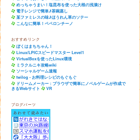
めっちゃうまい！塩昆布を使った大根の浅漬け
電子レンジで簡単♪茶碗蒸し
某ファミレスの味♪ほうれん草のソテー
こんなに簡単！ペペロンチーノ
おすすめリンク
ぼくはまちちゃん！
Linux/LPICスピードマスター Level1
VirtualBoxを使ったLinux環境
ミラクルニキ攻略wiki
ソーシャルゲーム速報
twilog - お料理レシピのもぐもぐ
ドリームメーカー : ブラウザで簡単にノベルゲームが作成で
きるWebサイト
VR
ブログパーツ