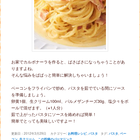
お家でカルボナーラを作ると、ぱさぱさになっちゃうことがあ
りますよね。
そんな悩みをぱぱっと簡単に解決しちゃいましょう！
ベーコンをフライパンで炒め、パスタを茹でている間にソース
を準備しましょう。
卵黄1個、生クリーム100ml、パルメザンチーズ30g、塩少々をボ
ールで混ぜます。（※1人分）
茹で上がったパスタにソースを絡めれば簡単！
簡単でとっても美味しいですよー！
更新日：
2012年3月29日
カテゴリー:
お料理レシピ
,
パスタ
タグ:
パスタ
,
ベー
コン
,
生クリーム
この投稿のパーマリンク