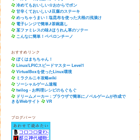
冷めてもおいしい☆おからでポン
甘辛くておいしい♪豆腐のステーキ
めっちゃうまい！塩昆布を使った大根の浅漬け
電子レンジで簡単♪茶碗蒸し
某ファミレスの味♪ほうれん草のソテー
こんなに簡単！ペペロンチーノ
おすすめリンク
ぼくはまちちゃん！
Linux/LPICスピードマスター Level1
VirtualBoxを使ったLinux環境
ミラクルニキ攻略wiki
ソーシャルゲーム速報
twilog - お料理レシピのもぐもぐ
ドリームメーカー : ブラウザで簡単にノベルゲームが作成で
きるWebサイト
VR
ブログパーツ