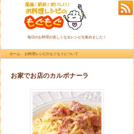
毎日のお料理が楽しくなるレシピを集めました！
メインメニュー
ホーム
メインコンテンツへ移動
サブコンテンツへ移動
お料理レシピのもぐもぐについて
お家でお店のカルボナーラ