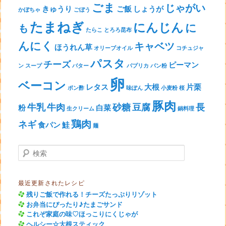
ごま
じゃがい
きゅうり
ご飯
しょうが
かぼちゃ
ごぼう
たまねぎ
にんじん
に
も
たらこ
とろろ昆布
んにく
キャベツ
ほうれん草
オリーブオイル
コチュジャ
パスタ
チーズ
ピーマン
ン
スープ
バター
パプリカ
パン粉
卵
ベーコン
レタス
大根
片栗
ポン酢
味ぽん
小麦粉
桜
豚肉
牛乳
牛肉
砂糖
豆腐
長
粉
白菜
生クリーム
鍋料理
鶏肉
ネギ
食パン
鮭
麺
検索
最近更新されたレシピ
残りご飯で作れる！チーズたっぷりリゾット
お弁当にぴったり♪たまごサンド
これぞ家庭の味♡ほっこりにくじゃが
ヘルシー☆大根スティック