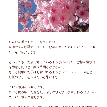
だんだん暖かくなってきましたね。
今回はそんな季節にぴったりな桜を使った春らしいフルーツゼ
リーをご紹介します。
といっても、お店で売っているような桜のゼリーは桜の塩漬け
を用意したりと…結構手間がかかるので、
もっと簡単にお子様も食べれるようなフルーツジュースを使っ
た桜のゼリーを作りたいと思います。
☆4〜5個分の作り方です。
軸ごと摘み取った花をたっぷりの水で洗います。作るゼリーの
数（4〜5個）用意します。
粉ゼラチン5グラム、熱湯大さじ3杯、砂糖小さじ1杯を耐熱容器