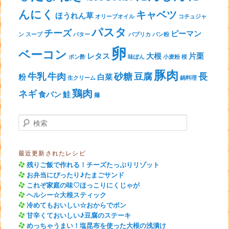
んにく
キャベツ
ほうれん草
オリーブオイル
コチュジャ
パスタ
チーズ
ピーマン
ン
スープ
バター
パプリカ
パン粉
卵
ベーコン
レタス
大根
片栗
ポン酢
味ぽん
小麦粉
桜
豚肉
牛乳
牛肉
砂糖
豆腐
長
粉
白菜
生クリーム
鍋料理
鶏肉
ネギ
食パン
鮭
麺
検索
最近更新されたレシピ
残りご飯で作れる！チーズたっぷりリゾット
お弁当にぴったり♪たまごサンド
これぞ家庭の味♡ほっこりにくじゃが
ヘルシー☆大根スティック
冷めてもおいしい☆おからでポン
甘辛くておいしい♪豆腐のステーキ
めっちゃうまい！塩昆布を使った大根の浅漬け