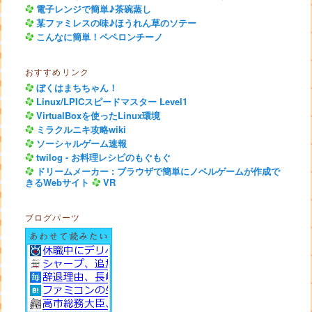
電子レンジで簡単♪茶碗蒸し
某ファミレスの味♪ほうれん草のソテー
こんなに簡単！ペペロンチーノ
おすすめリンク
ぼくはまちちゃん！
Linux/LPICスピードマスター Level1
VirtualBoxを使ったLinux環境
ミラクルニキ攻略wiki
ソーシャルゲーム速報
twilog - お料理レシピのもぐもぐ
ドリームメーカー : ブラウザで簡単にノベルゲームが作成で
きるWebサイト
VR
ブログパーツ