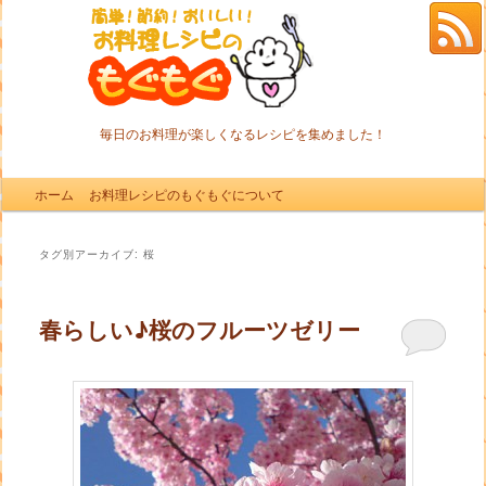
毎日のお料理が楽しくなるレシピを集めました！
メインメニュー
ホーム
メインコンテンツへ移動
サブコンテンツへ移動
お料理レシピのもぐもぐについて
タグ別アーカイブ:
桜
春らしい♪桜のフルーツゼリー