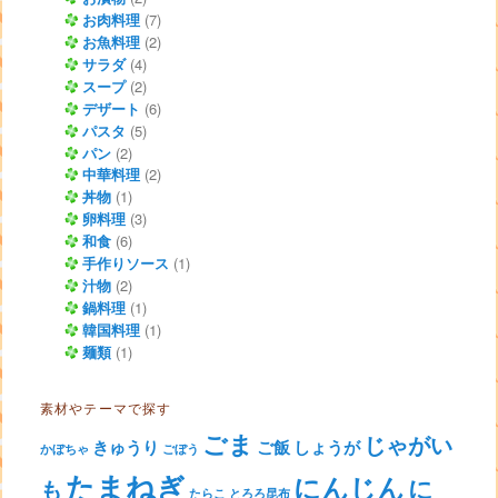
お肉料理
(7)
お魚料理
(2)
サラダ
(4)
スープ
(2)
デザート
(6)
パスタ
(5)
パン
(2)
中華料理
(2)
丼物
(1)
卵料理
(3)
和食
(6)
手作りソース
(1)
汁物
(2)
鍋料理
(1)
韓国料理
(1)
麺類
(1)
素材やテーマで探す
ごま
じゃがい
きゅうり
ご飯
しょうが
かぼちゃ
ごぼう
たまねぎ
にんじん
に
も
たらこ
とろろ昆布