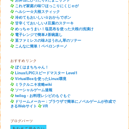
これぞ家庭の味♡ほっこりにくじゃが
ヘルシー☆大根スティック
冷めてもおいしい☆おからでポン
甘辛くておいしい♪豆腐のステーキ
めっちゃうまい！塩昆布を使った大根の浅漬け
電子レンジで簡単♪茶碗蒸し
某ファミレスの味♪ほうれん草のソテー
こんなに簡単！ペペロンチーノ
おすすめリンク
ぼくはまちちゃん！
Linux/LPICスピードマスター Level1
VirtualBoxを使ったLinux環境
ミラクルニキ攻略wiki
ソーシャルゲーム速報
twilog - お料理レシピのもぐもぐ
ドリームメーカー : ブラウザで簡単にノベルゲームが作成で
きるWebサイト
VR
ブログパーツ