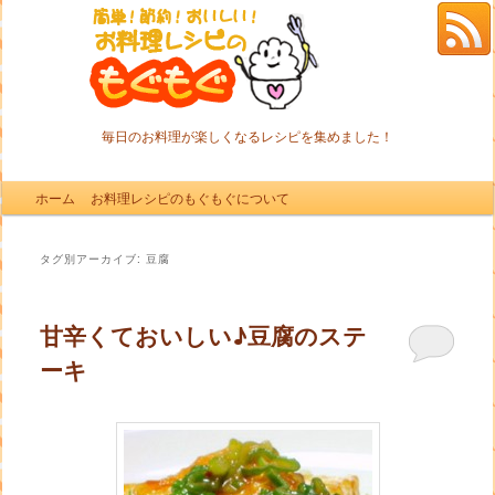
毎日のお料理が楽しくなるレシピを集めました！
メインメニュー
ホーム
メインコンテンツへ移動
サブコンテンツへ移動
お料理レシピのもぐもぐについて
タグ別アーカイブ:
豆腐
甘辛くておいしい♪豆腐のステ
ーキ