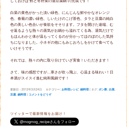
しておけば“鱈と冬野菜の湯豆腐鍋”の完成です！
白菜の黄色がかった淡い緑色、にんじんな鮮やかなオレンジ
色、春菊の濃い緑色、しいたけのこげ茶色、タラと豆腐の純白
色の美しい色合いが食欲をそそります。フタを開けた途端、む
せ返るような熱々の蒸気がお鍋から溢れてくる為、湯気だけで
もほんわかと体が温もってくるのが分かってほのぼのした気持
ちになりました。小ネギの他にもみじおろしをかけて食べても
いけそうです。
それでは、熱々の内に取り分けていざ実食！いただきます！
さて、味の感想ですが…寒さが吹っ飛ぶ、心温まる味わい！日
本酒がスイスイ進む純和風鍋です！
更新日：
2012年3月24日
カテゴリー:
お料理レシピ
,
鍋料理
|
タグ:
ポン酢
,
白菜
,
豆腐
,
鍋料理
|
コメントをどうぞ
ツイッターで最新情報をお届け！