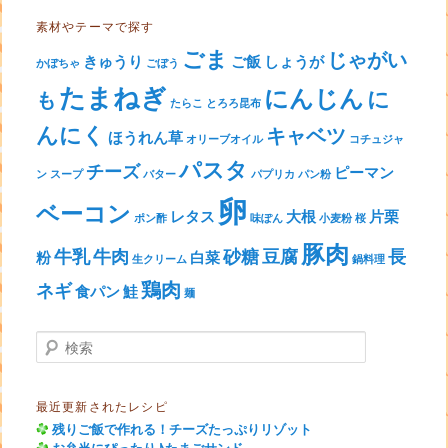
素材やテーマで探す
ごま
じゃがい
きゅうり
ご飯
しょうが
かぼちゃ
ごぼう
たまねぎ
にんじん
に
も
たらこ
とろろ昆布
んにく
キャベツ
ほうれん草
オリーブオイル
コチュジャ
パスタ
チーズ
ピーマン
ン
スープ
バター
パプリカ
パン粉
卵
ベーコン
レタス
大根
片栗
ポン酢
味ぽん
小麦粉
桜
豚肉
牛乳
牛肉
砂糖
豆腐
長
粉
白菜
生クリーム
鍋料理
鶏肉
ネギ
食パン
鮭
麺
検索
最近更新されたレシピ
残りご飯で作れる！チーズたっぷりリゾット
お弁当にぴったり♪たまごサンド