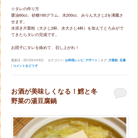
☆タレの作り方
醤油60cc、砂糖160グラム、水200cc、みりん大さじ2を沸騰さ
せます。
水溶き片栗粉（大さじ2杯、水大さじ4杯）を加えてとろみがで
てきたらタレの完成です。
お団子にタレを絡めて、召し上がれ！
更新日：
2012年4月9日
カテゴリー:
お料理レシピ
,
デザート
|
タグ:
片栗粉
,
豆腐
|
コメントをどうぞ
お酒が美味しくなる！鱈と冬
野菜の湯豆腐鍋