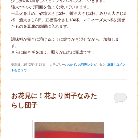
少し多めの油をしいたフライパンに入れていきます。
強火〜中火で両面を色よく焼いていきます。
一旦火を止め、砂糖大さじ2杯、醤油大さじ2杯、みりん大さじ2
杯、酒大さじ2杯、豆板醤小さじ1/4杯、マヨネーズ大1杯を混ぜ
たものを豆腐の隙間に入れます。
調味料が完全に溶けるように箸でかき混ぜながら、加熱しま
す。
さらに白ネギを加え、照りが出れば完成です！
更新日：
2012年4月27日
カテゴリー:
おかず
,
お料理レシピ
|
タグ:
豆腐
|
コメン
トをどうぞ
お花見に！花より団子なみた
らし団子