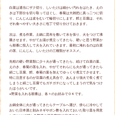
白菜は適当にザク切り、しいたけは細かい汚れをはたき、えの
きは下部分を切り取ってほぐし、春菊は大雑把に真っ二つに切
り、にんじんは皮をむいて輪切りにします。鱈と豆腐は、それ
ぞれ食べやすい大きさに包丁で切り分けておきます。
次は、煮る作業。土鍋に昆布を敷いて水を張り、火をつけて沸
騰させます。やがてお湯が煮立ってきたら、硬いと思う野菜か
ら順番に投入して火を入れていきます。最初に淹れるのは白菜
の茎、にんじん、しいたけの三種類がオススメ。
先程の硬い野菜類に少々火が通ってきたら、続けて白菜の葉、
えのき、春菊の茎を入れ、やがてそれらにも火が通ってきたら
絹ごし豆腐、鱈、春菊の葉を加えてゆっくり煮立てさせます。
特に注意するのが豆腐の煮え具合で、あんまり強火で長く煮て
しまうと絹ごし豆腐でもガチガチになってしまうので気をつけ
たほうがいいです。
※野菜を入れる順番は、各々のお好みでＯＫです。
お鍋全体に火が通ってきたらテーブルへ運び、傍らに冷やして
おいた日本酒と刻みネギやポン酢を入れておいた取り皿を用意