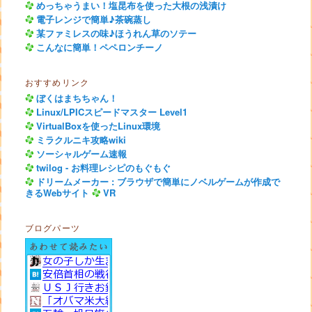
めっちゃうまい！塩昆布を使った大根の浅漬け
電子レンジで簡単♪茶碗蒸し
某ファミレスの味♪ほうれん草のソテー
こんなに簡単！ペペロンチーノ
おすすめリンク
ぼくはまちちゃん！
Linux/LPICスピードマスター Level1
VirtualBoxを使ったLinux環境
ミラクルニキ攻略wiki
ソーシャルゲーム速報
twilog - お料理レシピのもぐもぐ
ドリームメーカー : ブラウザで簡単にノベルゲームが作成で
きるWebサイト
VR
ブログパーツ