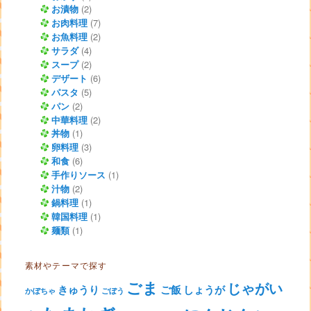
お漬物
(2)
お肉料理
(7)
お魚料理
(2)
サラダ
(4)
スープ
(2)
デザート
(6)
パスタ
(5)
パン
(2)
中華料理
(2)
丼物
(1)
卵料理
(3)
和食
(6)
手作りソース
(1)
汁物
(2)
鍋料理
(1)
韓国料理
(1)
麺類
(1)
素材やテーマで探す
ごま
じゃがい
きゅうり
ご飯
しょうが
かぼちゃ
ごぼう