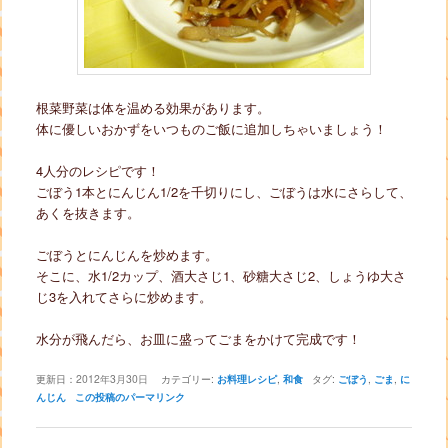
根菜野菜は体を温める効果があります。
体に優しいおかずをいつものご飯に追加しちゃいましょう！
4人分のレシピです！
ごぼう1本とにんじん1/2を千切りにし、ごぼうは水にさらして、
あくを抜きます。
ごぼうとにんじんを炒めます。
そこに、水1/2カップ、酒大さじ1、砂糖大さじ2、しょうゆ大さ
じ3を入れてさらに炒めます。
水分が飛んだら、お皿に盛ってごまをかけて完成です！
更新日：
2012年3月30日
カテゴリー:
お料理レシピ
,
和食
タグ:
ごぼう
,
ごま
,
に
んじん
この投稿のパーマリンク