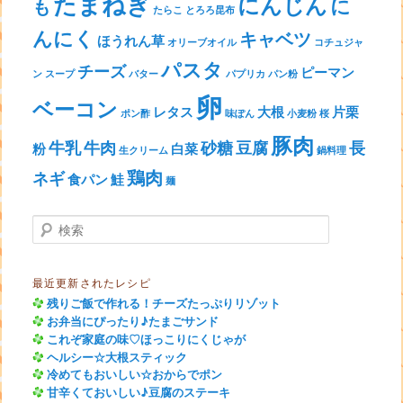
たまねぎ
にんじん
に
も
たらこ
とろろ昆布
んにく
キャベツ
ほうれん草
オリーブオイル
コチュジャ
パスタ
チーズ
ピーマン
ン
スープ
バター
パプリカ
パン粉
卵
ベーコン
レタス
大根
片栗
ポン酢
味ぽん
小麦粉
桜
豚肉
牛乳
牛肉
砂糖
豆腐
長
粉
白菜
生クリーム
鍋料理
鶏肉
ネギ
食パン
鮭
麺
検索
最近更新されたレシピ
残りご飯で作れる！チーズたっぷりリゾット
お弁当にぴったり♪たまごサンド
これぞ家庭の味♡ほっこりにくじゃが
ヘルシー☆大根スティック
冷めてもおいしい☆おからでポン
甘辛くておいしい♪豆腐のステーキ