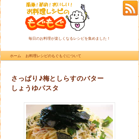
毎日のお料理が楽しくなるレシピを集めました！
メインメニュー
ホーム
メインコンテンツへ移動
サブコンテンツへ移動
お料理レシピのもぐもぐについて
さっぱり♪梅としらすのバター
しょうゆパスタ