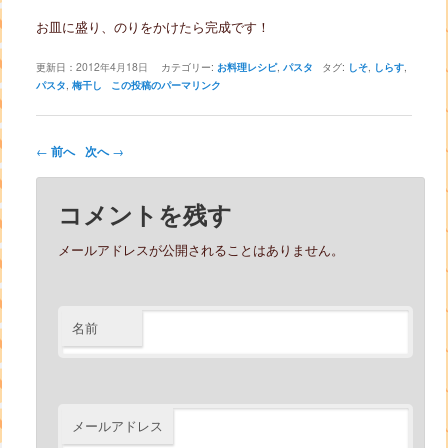
お皿に盛り、のりをかけたら完成です！
更新日：
2012年4月18日
カテゴリー:
お料理レシピ
,
パスタ
タグ:
しそ
,
しらす
,
パスタ
,
梅干し
この投稿のパーマリンク
投稿ナビゲーション
←
前へ
次へ
→
コメントを残す
メールアドレスが公開されることはありません。
名前
メールアドレス