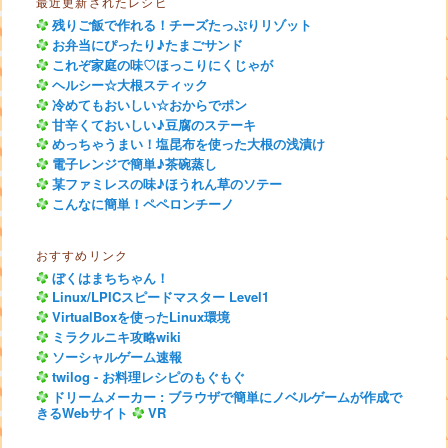
最近更新されたレシピ
残りご飯で作れる！チーズたっぷりリゾット
お弁当にぴったり♪たまごサンド
これぞ家庭の味♡ほっこりにくじゃが
ヘルシー☆大根スティック
冷めてもおいしい☆おからでポン
甘辛くておいしい♪豆腐のステーキ
めっちゃうまい！塩昆布を使った大根の浅漬け
電子レンジで簡単♪茶碗蒸し
某ファミレスの味♪ほうれん草のソテー
こんなに簡単！ペペロンチーノ
おすすめリンク
ぼくはまちちゃん！
Linux/LPICスピードマスター Level1
VirtualBoxを使ったLinux環境
ミラクルニキ攻略wiki
ソーシャルゲーム速報
twilog - お料理レシピのもぐもぐ
ドリームメーカー : ブラウザで簡単にノベルゲームが作成で
きるWebサイト
VR