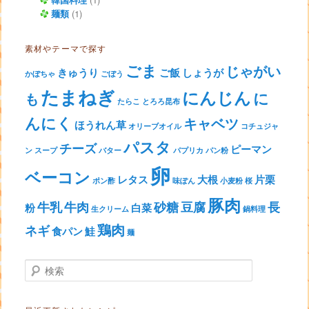
麺類
(1)
素材やテーマで探す
ごま
じゃがい
きゅうり
ご飯
しょうが
かぼちゃ
ごぼう
たまねぎ
にんじん
に
も
たらこ
とろろ昆布
んにく
キャベツ
ほうれん草
オリーブオイル
コチュジャ
パスタ
チーズ
ピーマン
ン
スープ
バター
パプリカ
パン粉
卵
ベーコン
レタス
大根
片栗
ポン酢
味ぽん
小麦粉
桜
豚肉
牛乳
牛肉
砂糖
豆腐
長
粉
白菜
生クリーム
鍋料理
鶏肉
ネギ
食パン
鮭
麺
検索