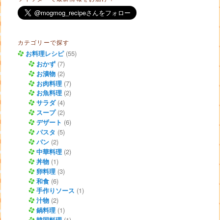
カテゴリーで探す
お料理レシピ
(55)
おかず
(7)
お漬物
(2)
お肉料理
(7)
お魚料理
(2)
サラダ
(4)
スープ
(2)
デザート
(6)
パスタ
(5)
パン
(2)
中華料理
(2)
丼物
(1)
卵料理
(3)
和食
(6)
手作りソース
(1)
汁物
(2)
鍋料理
(1)
韓国料理
(1)