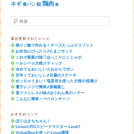
鶏肉
ネギ
食パン
鮭
麺
検索
最近更新されたレシピ
残りご飯で作れる！チーズたっぷりリゾット
お弁当にぴったり♪たまごサンド
これぞ家庭の味♡ほっこりにくじゃが
ヘルシー☆大根スティック
冷めてもおいしい☆おからでポン
甘辛くておいしい♪豆腐のステーキ
めっちゃうまい！塩昆布を使った大根の浅漬け
電子レンジで簡単♪茶碗蒸し
某ファミレスの味♪ほうれん草のソテー
こんなに簡単！ペペロンチーノ
おすすめリンク
ぼくはまちちゃん！
Linux/LPICスピードマスター Level1
VirtualBoxを使ったLinux環境