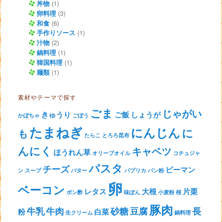
丼物
(1)
卵料理
(3)
和食
(6)
手作りソース
(1)
汁物
(2)
鍋料理
(1)
韓国料理
(1)
麺類
(1)
素材やテーマで探す
ごま
じゃがい
きゅうり
ご飯
しょうが
かぼちゃ
ごぼう
たまねぎ
にんじん
に
も
たらこ
とろろ昆布
んにく
キャベツ
ほうれん草
オリーブオイル
コチュジャ
パスタ
チーズ
ピーマン
ン
スープ
バター
パプリカ
パン粉
卵
ベーコン
レタス
大根
片栗
ポン酢
味ぽん
小麦粉
桜
豚肉
牛乳
牛肉
砂糖
豆腐
長
粉
白菜
生クリーム
鍋料理