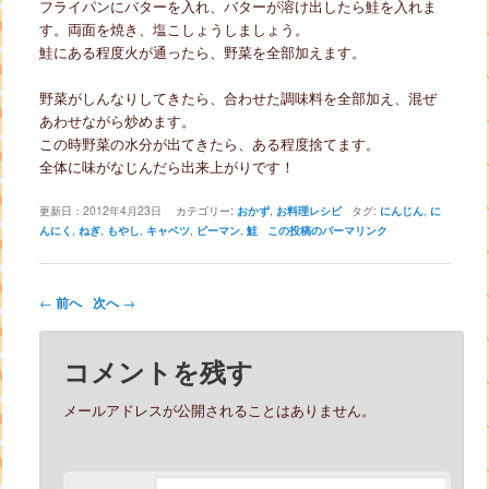
フライパンにバターを入れ、バターが溶け出したら鮭を入れま
す。両面を焼き、塩こしょうしましょう。
鮭にある程度火が通ったら、野菜を全部加えます。
野菜がしんなりしてきたら、合わせた調味料を全部加え、混ぜ
あわせながら炒めます。
この時野菜の水分が出てきたら、ある程度捨てます。
全体に味がなじんだら出来上がりです！
更新日：
2012年4月23日
カテゴリー:
おかず
,
お料理レシピ
タグ:
にんじん
,
に
んにく
,
ねぎ
,
もやし
,
キャベツ
,
ピーマン
,
鮭
この投稿のパーマリンク
投稿ナビゲーション
←
前へ
次へ
→
コメントを残す
メールアドレスが公開されることはありません。