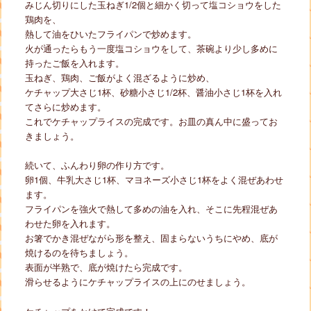
みじん切りにした玉ねぎ1/2個と細かく切って塩コショウをした
鶏肉を、
熱して油をひいたフライパンで炒めます。
火が通ったらもう一度塩コショウをして、茶碗より少し多めに
持ったご飯を入れます。
玉ねぎ、鶏肉、ご飯がよく混ざるように炒め、
ケチャップ大さじ1杯、砂糖小さじ1/2杯、醤油小さじ1杯を入れ
てさらに炒めます。
これでケチャップライスの完成です。お皿の真ん中に盛ってお
きましょう。
続いて、ふんわり卵の作り方です。
卵1個、牛乳大さじ1杯、マヨネーズ小さじ1杯をよく混ぜあわせ
ます。
フライパンを強火で熱して多めの油を入れ、そこに先程混ぜあ
わせた卵を入れます。
お箸でかき混ぜながら形を整え、固まらないうちにやめ、底が
焼けるのを待ちましょう。
表面が半熟で、底が焼けたら完成です。
滑らせるようにケチャップライスの上にのせましょう。