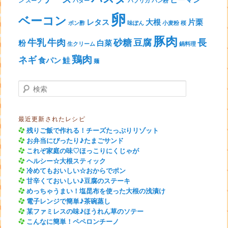
ン
スープ
バター
パプリカ
パン粉
卵
ベーコン
レタス
大根
片栗
ポン酢
味ぽん
小麦粉
桜
豚肉
牛乳
牛肉
砂糖
豆腐
長
粉
白菜
生クリーム
鍋料理
鶏肉
ネギ
食パン
鮭
麺
検索
最近更新されたレシピ
残りご飯で作れる！チーズたっぷりリゾット
お弁当にぴったり♪たまごサンド
これぞ家庭の味♡ほっこりにくじゃが
ヘルシー☆大根スティック
冷めてもおいしい☆おからでポン
甘辛くておいしい♪豆腐のステーキ
めっちゃうまい！塩昆布を使った大根の浅漬け
電子レンジで簡単♪茶碗蒸し
某ファミレスの味♪ほうれん草のソテー
こんなに簡単！ペペロンチーノ