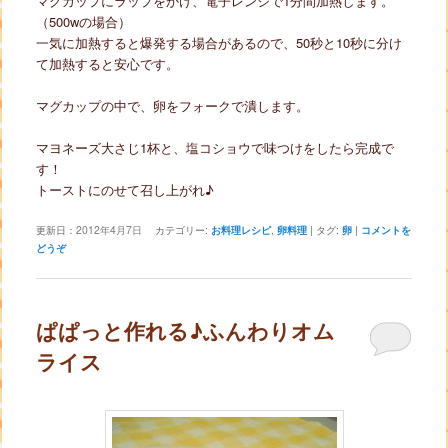
マグカップにラップをかけ、電子レンジで1分間加熱します。
（500wの場合）
一気に加熱すると爆発する場合があるので、50秒と10秒に分け
て加熱すると安心です。
マグカップの中で、卵をフォークで潰します。
マヨネーズ大さじ1杯と、塩コショウで味つけをしたら完成で
す！
トーストにのせて召し上がれ♪
更新日：
2012年4月7日
カテゴリー:
お料理レシピ
,
卵料理
|
タグ:
卵
|
コメントを
どうぞ
ぱぱっと作れる♪ふんわりオム
ライス