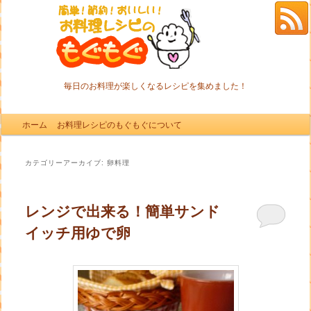
毎日のお料理が楽しくなるレシピを集めました！
メインメニュー
ホーム
メインコンテンツへ移動
サブコンテンツへ移動
お料理レシピのもぐもぐについて
カテゴリーアーカイブ:
卵料理
レンジで出来る！簡単サンド
イッチ用ゆで卵