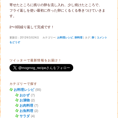
寄せたところに残りの卵を流し入れ、少し焼けたところで、
フライ返しを使い最初に作った卵にくるくる巻きつけていきま
す。
2〜3回繰り返して完成です！
更新日：
2012年3月24日
カテゴリー:
お料理レシピ
,
卵料理
|
タグ:
卵
|
コメント
をどうぞ
ツイッターで最新情報をお届け！
カテゴリーで探す
お料理レシピ
(55)
おかず
(7)
お漬物
(2)
お肉料理
(7)
お魚料理
(2)
サラダ
(4)