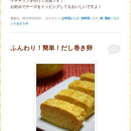
ケチャップをかけて完成です！
お好みでチーズをトッピングしてもおいしいですよ！
更新日：
2012年4月3日
カテゴリー:
お料理レシピ
,
卵料理
|
タグ:
卵
,
鶏肉
|
コメ
ントをどうぞ
ふんわり！簡単！だし巻き卵