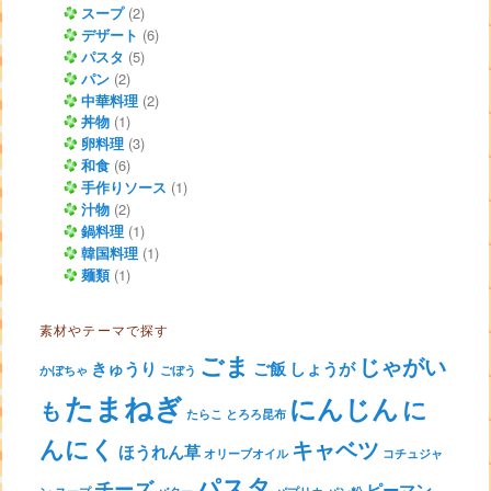
スープ
(2)
デザート
(6)
パスタ
(5)
パン
(2)
中華料理
(2)
丼物
(1)
卵料理
(3)
和食
(6)
手作りソース
(1)
汁物
(2)
鍋料理
(1)
韓国料理
(1)
麺類
(1)
素材やテーマで探す
ごま
じゃがい
きゅうり
ご飯
しょうが
かぼちゃ
ごぼう
たまねぎ
にんじん
に
も
たらこ
とろろ昆布
んにく
キャベツ
ほうれん草
オリーブオイル
コチュジャ
パスタ
チーズ
ピーマン